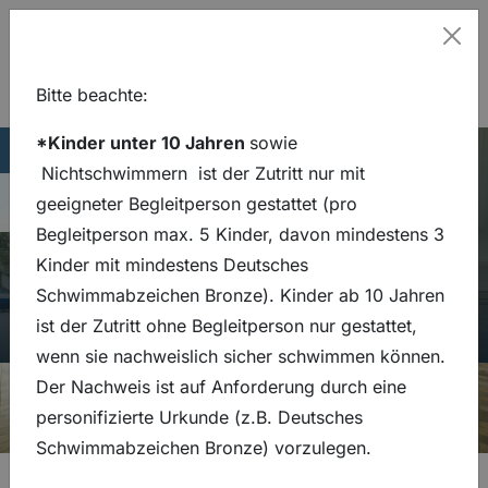
Hinweis
Schl
Bitte beachte:
Badevergnügen für die
Zum Hauptinhalt springen
Zur Hauptnavigation springen
*Kinder unter 10 Jahren
sowie
Lage
Thermalsolbad
Stadtbad
05341 839 4455
stadtbad@bsf-sz.de
Hauptseite
Eissporthalle
Nichtschwimmern
ist der Zutritt nur mit
ganze Familie
Navigation umsch
05341 839 4455
geeigneter Begleitperson gestattet (pro
stadtbad@bsf-sz.de
Begleitperson max. 5 Kinder, davon mindestens 3
Kinder mit mindestens Deutsches
Schwimmabzeichen Bronze). Kinder ab 10 Jahren
ist der Zutritt ohne Begleitperson nur gestattet,
wenn sie nachweislich sicher schwimmen können.
Der Nachweis ist auf Anforderung durch eine
personifizierte Urkunde (z.B. Deutsches
Schwimmabzeichen Bronze) vorzulegen.