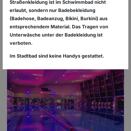
Straßenkleidung ist im Schwimmbad nicht
spannenden Veranstaltungen rund um das Stadtbad
erlaubt, sondern nur Badebekleidung
Salzgitter-Lebenstedt. Ob besondere Events oder
(Badehose, Badeanzug, Bikini, Burkini) aus
alles, was gerade wichtig ist – hier verpasst du
entsprechendem Material. Das Tragen von
garantiert nichts! Schau regelmäßig rein, um nichts
Unterwäsche unter der Badekleidung ist
zu verpassen und erlebe die ganze Vielfalt unserer
verboten.
Angebote bei uns.
Im Stadtbad sind keine Handys gestattet.