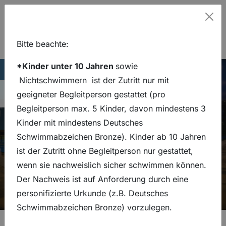
Hinweis
Schl
Bitte beachte:
Aktuelles
Zum Hauptinhalt springen
Zur Hauptnavigation springen
*Kinder unter 10 Jahren
sowie
Lage
Thermalsolbad
Stadtbad
05341 839 4455
stadtbad@bsf-sz.de
Hauptseite
Eissporthalle
Nichtschwimmern
ist der Zutritt nur mit
Navigation umsch
05341 839 4455
geeigneter Begleitperson gestattet (pro
stadtbad@bsf-sz.de
Begleitperson max. 5 Kinder, davon mindestens 3
Kinder mit mindestens Deutsches
Schwimmabzeichen Bronze). Kinder ab 10 Jahren
ist der Zutritt ohne Begleitperson nur gestattet,
wenn sie nachweislich sicher schwimmen können.
Der Nachweis ist auf Anforderung durch eine
personifizierte Urkunde (z.B. Deutsches
In unserer Rubrik „Neuigkeiten“ findest du alle
Schwimmabzeichen Bronze) vorzulegen.
wichtigen Infos zu aktuellen Themen und