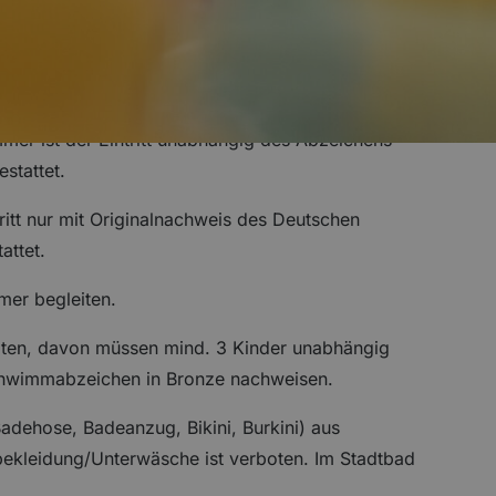
ungen
er ist der Eintritt unabhängig des Abzeichens
stattet.
tritt nur mit Originalnachweis des Deutschen
ttet.
mer begleiten.
iten, davon müssen mind. 3 Kinder unabhängig
chwimmabzeichen in Bronze nachweisen.
dehose, Badeanzug, Bikini, Burkini) aus
bekleidung/Unterwäsche ist verboten. Im Stadtbad