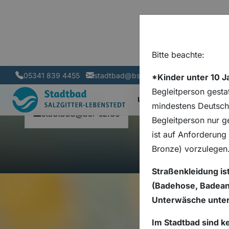
Hinwei
Bitte beachte:
Aktuelles
Zum Hauptinhalt springen
Zur Hauptnavigation springen
05341 839 4455
stadtbad@bsf-sz.de
*Kinder unter 10 
Lage
Begleitperson gesta
05341 839 4455
U
UNSERE ANGEBOTE
mindestens Deutsche
stadtbad@bsf-sz.de
Begleitperson nur g
ist auf Anforderung
Bronze) vorzulegen
Straßenkleidung is
(Badehose, Badeanz
Unterwäsche unter
Im Stadtbad sind k