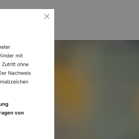
Schließen
Eissporthalle
neter
Kinder mit
GSZEITEN"
ÜR "NEUIGKEITEN"
E
KONTAKT
Zutritt ohne
 Der Nachweis
immabzeichen
dung
Tragen von