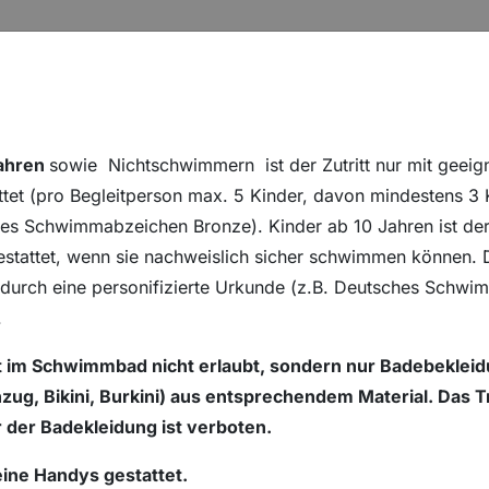
s
Hauptseite
Thermalsolbad
Stadtbad
Jahren
sowie Nichtschwimmern
ist der Zutritt nur mit geeig
ttet (pro Begleitperson max. 5 Kinder, davon mindestens 3 
NTERMENÜ FÜR "UNSERE ANGEBOTE"
UNTERMENÜ FÜR "PREISE & ÖFFNUN
UNTERMENÜ F
PREISE & ÖFFNUNGSZEITEN
NEUIGKEITEN
KARRIER
s Schwimmabzeichen Bronze). Kinder ab 10 Jahren ist der 
estattet, wenn sie nachweislich sicher schwimmen können.
 durch eine personifizierte Urkunde (z.B. Deutsches Schw
.
t im Schwimmbad nicht erlaubt, sondern nur Badebeklei
ug, Bikini, Burkini) aus entsprechendem Material. Das 
 der Badekleidung ist verboten.
eine Handys gestattet.