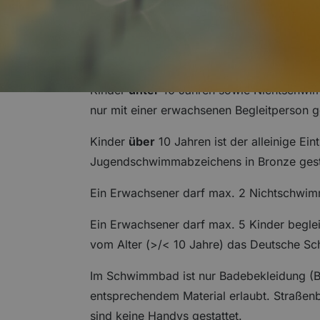
06.01.2026
Zutrittsregel
Kinder
unter
10 Jahren sowie Nichtschwimm
nur mit einer erwachsenen Begleitperson ge
Kinder
über
10 Jahren ist der alleinige Ein
Jugendschwimmabzeichens in Bronze gesta
Ein Erwachsener darf max. 2 Nichtschwim
Ein Erwachsener darf max. 5 Kinder begle
vom Alter (>/< 10 Jahre) das Deutsche S
Im Schwimmbad ist nur Badebekleidung (Ba
entsprechendem Material erlaubt. Straßen
sind keine Handys gestattet.