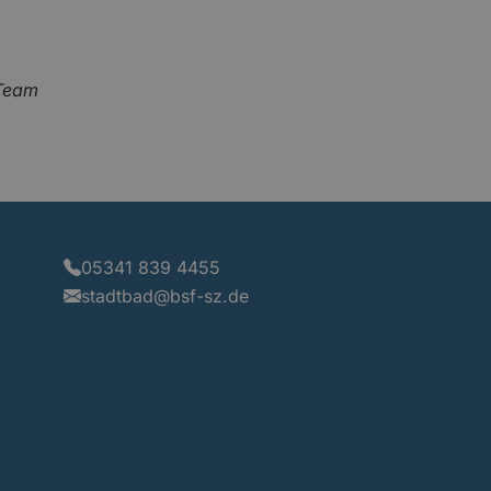
-Team
adtbad Logo
05341 839 4455
stadtbad@bsf-sz.de